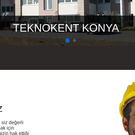
AKSARAY TOKİ KONUTLAR
AKSARAY TOKİ KONUTLAR
TEKNOKENT KONYA
TEKNOKENT KONYA
z
 siz değerli
ak için
zin hak ettiği