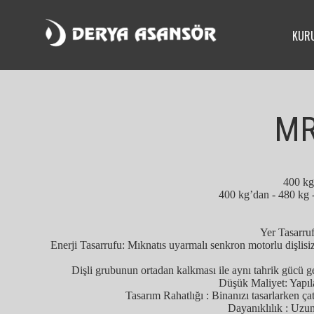
KUR
MR
400 kg
400 kg’dan - 480 kg 
Yer Tasarru
Enerji Tasarrufu: Mıknatıs uyarmalı senkron motorlu dişlisiz
Dişli grubunun ortadan kalkması ile aynı tahrik gücü 
Düşük Maliyet: Yapıla
Tasarım Rahatlığı : Binanızı tasarlarken çat
Dayanıklılık : Uzun